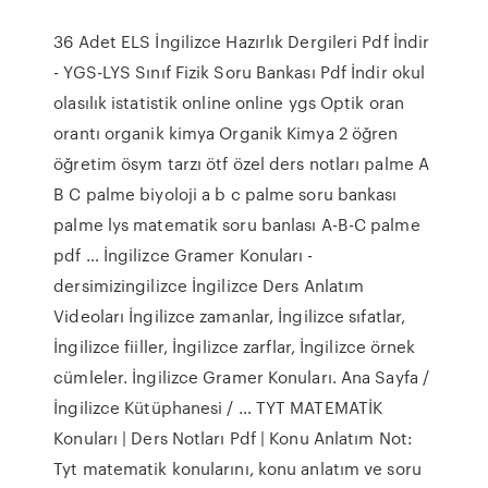
36 Adet ELS İngilizce Hazırlık Dergileri Pdf İndir
- YGS-LYS Sınıf Fizik Soru Bankası Pdf İndir okul
olasılık istatistik online online ygs Optik oran
orantı organik kimya Organik Kimya 2 öğren
öğretim ösym tarzı ötf özel ders notları palme A
B C palme biyoloji a b c palme soru bankası
palme lys matematik soru banlası A-B-C palme
pdf … İngilizce Gramer Konuları -
dersimizingilizce İngilizce Ders Anlatım
Videoları İngilizce zamanlar, İngilizce sıfatlar,
İngilizce fiiller, İngilizce zarflar, İngilizce örnek
cümleler. İngilizce Gramer Konuları. Ana Sayfa /
İngilizce Kütüphanesi / … TYT MATEMATİK
Konuları | Ders Notları Pdf | Konu Anlatım Not:
Tyt matematik konularını, konu anlatım ve soru