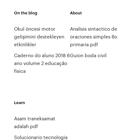
On the blog
About
Okul öncesi motor
Analisis sintactico de
gelişimini destekleyen
oraciones simples 6o
etkinlikler
primaria pdf
Caderno do aluno 2018 6
Guion boda civil
ano volume 2 educação
fisica
Learn
Asam traneksamat
adalah pdf
Solucionario tecnologia