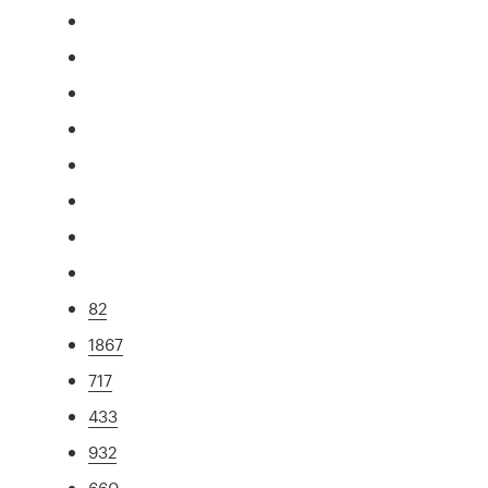
82
1867
717
433
932
660