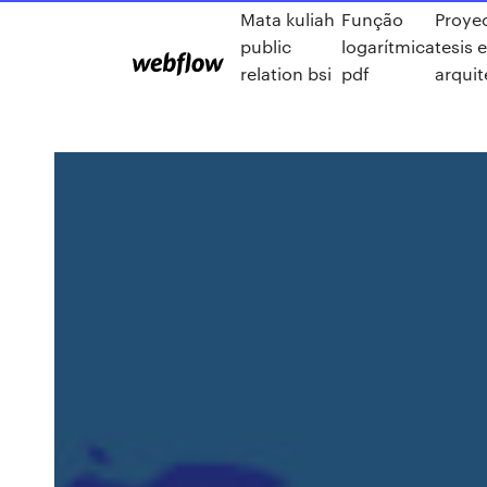
Mata kuliah
Função
Proye
public
logarítmica
tesis 
relation bsi
pdf
arquit