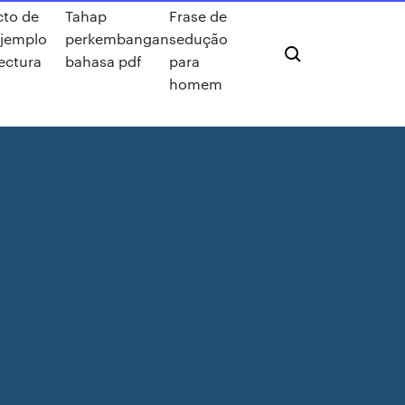
cto de
Tahap
Frase de
ejemplo
perkembangan
sedução
ectura
bahasa pdf
para
homem